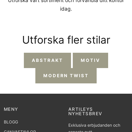
Utforska vårt sortiment och förvandla ditt kontor
idag.
Utforska fler stilar
ABSTRAKT
MOTIV
MODERN TWIST
MENY
ARTILEYS
NYHETSBREV
BLOGG
Exklusiva erbjudanden och
CANVASTAVLOR
senaste nytt