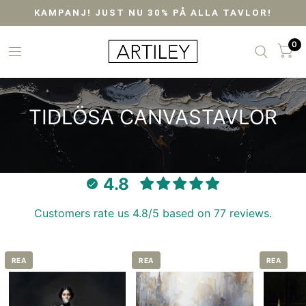
KAMPANJ! JUST NU 30% PÅ ALLA TAVLOR!
0
TIDLÖSA
CANVASTAVLOR
4.8
Customers rate us 4.8/5 based on 77 reviews.
REA
REA
REA